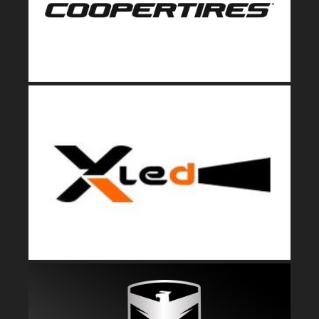
performances a été conçue et développée pour
répondre aux spécifications élevées
XLed, optique et éclairage led
pour Jeep
XLed vous propose une gamme de feux à led
spécifique pour Jeep JK, optique avant, longue portée,
anti-brouillard, clignotant, feux arrière.
Falcon Shocks, amortisseur haut
de gamme pour Jeep JK