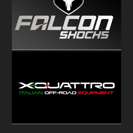
Les Amortisseurs Falcon Teraflex disponibles chez
Teraflex Europe, spécialement mis au point pour les
Jeep JK en version 2 portes et 4 portes pour des
rehausses allant de 0″ à 6″.
XQuattro
Xquattro est un fabriquant Italien des Pare-Chocs ainsi
que de nombreux accessoires comme un porte-roue
arrière, des feux diurnes, des phares à leds, bull-bar, ski
de protection…